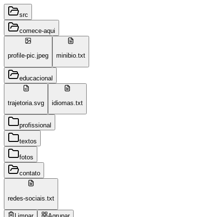
src
comece-aqui
profile-pic.jpeg
minibio.txt
educacional
trajetoria.svg
idiomas.txt
profissional
textos
fotos
contato
redes-sociais.txt
Limpar
Agrupar